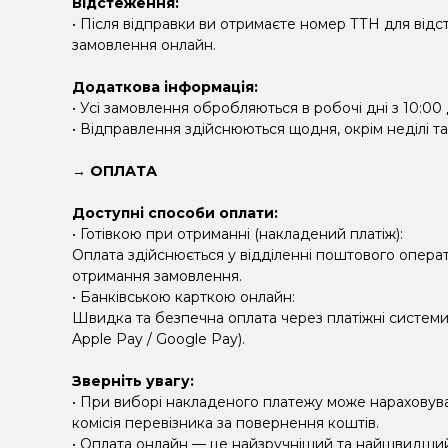
Відстеження:
• Після відправки ви отримаєте номер ТТН для від
замовлення онлайн.
Додаткова інформація:
• Усі замовлення обробляються в робочі дні з 10:00 
• Відправлення здійснюються щодня, окрім неділі та
→ ОПЛАТА
Доступні способи оплати:
• Готівкою при отриманні (накладений платіж):
Оплата здійснюється у відділенні поштового операт
отримання замовлення.
• Банківською карткою онлайн:
Швидка та безпечна оплата через платіжні системи 
Apple Pay / Google Pay).
Зверніть увагу:
• При виборі накладеного платежу може нараховув
комісія перевізника за повернення коштів.
• Оплата онлайн — це найзручніший та найшвидши