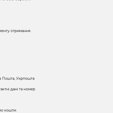
оменту отримання.
ва Пошта, Укрпошта
актні дані та номер
мо кошти: