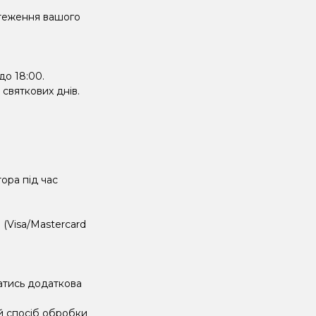
стеження вашого
до 18:00.
 святкових днів.
ора під час
(Visa/Mastercard
атись додаткова
й спосіб обробки