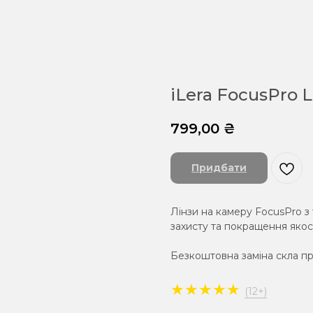
iLera FocusPro 
799,00
₴
Придбати
Лінзи на камеру FocusPro з
захисту та покращення якос
Безкоштовна заміна скла п
★★★★★
(12+)