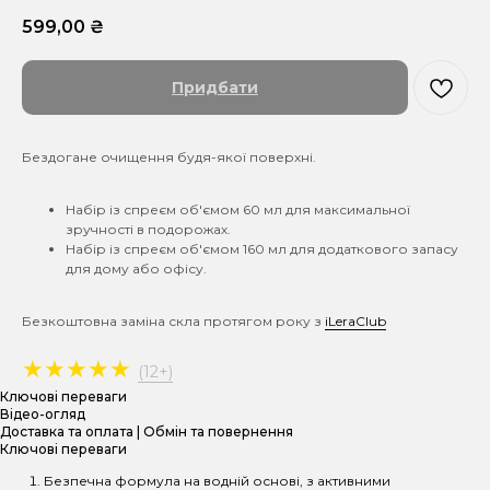
599,00
₴
Придбати
Бездогане очищення будя-якої поверхні.
Набір із спреєм об'ємом 60 мл для максимальної
зручності в подорожах.
Набір із спреєм об'ємом 160 мл для додаткового запасу
для дому або офісу.
Безкоштовна заміна скла протягом року з
iLeraClub
★★★★★
(12+)
Ключові переваги
Відео-огляд
Доставка та оплата | Обмін та повернення
Ключові переваги
Безпечна формула на водній основі, з активними