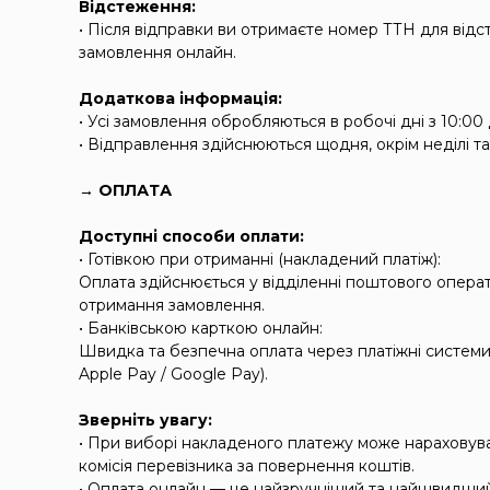
Відстеження:
• Після відправки ви отримаєте номер ТТН для від
замовлення онлайн.
Додаткова інформація:
• Усі замовлення обробляються в робочі дні з 10:00 
• Відправлення здійснюються щодня, окрім неділі та
→ ОПЛАТА
Доступні способи оплати:
• Готівкою при отриманні (накладений платіж):
Оплата здійснюється у відділенні поштового операт
отримання замовлення.
• Банківською карткою онлайн:
Швидка та безпечна оплата через платіжні системи 
Apple Pay / Google Pay).
Зверніть увагу:
• При виборі накладеного платежу може нараховув
комісія перевізника за повернення коштів.
• Оплата онлайн — це найзручніший та найшвидши