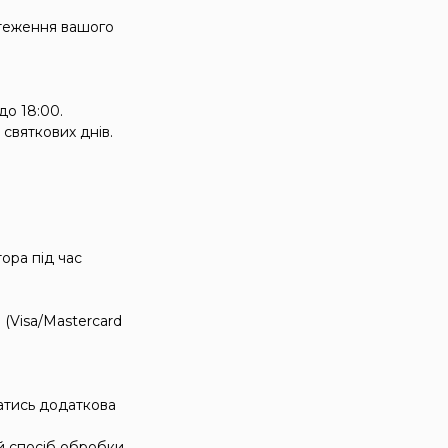
стеження вашого
до 18:00.
 святкових днів.
ора під час
(Visa/Mastercard
атись додаткова
й спосіб обробки