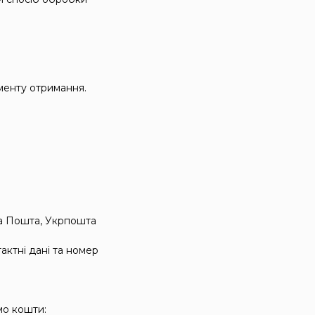
оменту отримання.
ва Пошта, Укрпошта
актні дані та номер
мо кошти: