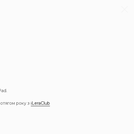
Pad.
ротягом року з
iLeraClub